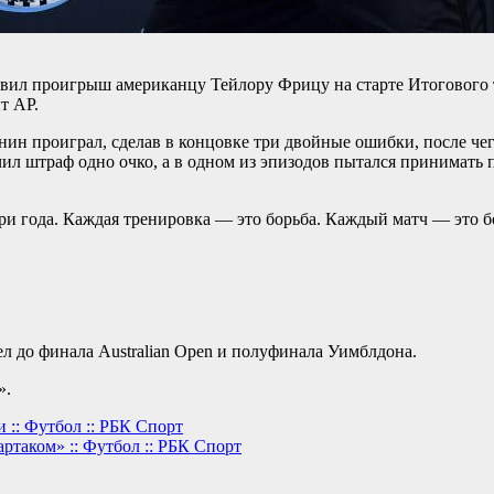
дивил проигрыш американцу Тейлору Фрицу на старте Итогового
т AP.
нин проиграл, сделав в концовке три двойные ошибки, после чег
л штраф одно очко, а в одном из эпизодов пытался принимать п
три года. Каждая тренировка — это борьба. Каждый матч — это б
ел до финала Australian Open и полуфинала Уимблдона.
».
 :: Футбол :: РБК Спорт
артаком» :: Футбол :: РБК Спорт