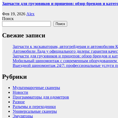
Запчасти для грузовиков и прицепов: обзор брендов и кате
Фев 19, 2026
Alex
Поиск
Поиск
Свежие записи
Запчасти к экскаваторам, автогрейдерам и автомобилям 
Автомобили Лада у официального дилера: гарантия качес
Запчасти для грузовиков и прицепов: обзор брендов и ка
Мобильный шиномонтаж с современным оборудованием и
Выездной шиномонтаж 24/7: профессиональные услуги п
Рубрики
Мультимарочные сканеры
Новости
Программаторы для одометров
Разное
Разъемы и переходники
Универсальные сканеры
Эмуляторы