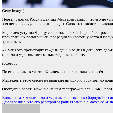
Getty Images)
Первая ракетка России Даниил Медведев заявил, что его не у
для него в борьбу в последние годы. Слова теннисиста приводи
Медведев уступил Фрицу со счетом 4:6, 3:6. Первый сет россия
проигранных розыгрышей, повредил микрофон у корта и получи
зрителями.
«У меня это происходит каждый день, изо дня в день, уже два-
никакого удовольствия от нахождения на корте.
rbc.group
По его словам, в матче с Фрицем он злился только на себя.
Медведев в этом сезоне не выиграл ни одного турнира, но дош
Обсудить новость можно в нашем телеграм-канале «РБК Спорт
Навигация
Волка из махачкалинского «Динамо» вызвали в сборную России
Дзюба заявил, что его расстроила ранняя замена в матче со «Сп
по
записям