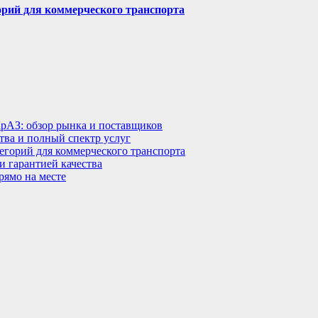
горий для коммерческого транспорта
КрАЗ: обзор рынка и поставщиков
тва и полный спектр услуг
тегорий для коммерческого транспорта
 гарантией качества
рямо на месте