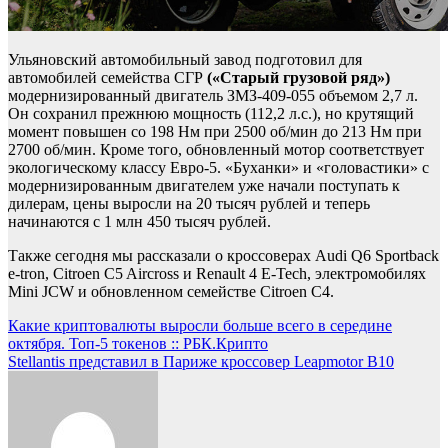
Ульяновский автомобильный завод подготовил для
автомобилей семейства СГР
(«Старый грузовой ряд»)
модернизированный двигатель ЗМЗ-409-055 объемом 2,7 л.
Он сохранил прежнюю мощность (112,2 л.с.), но крутящий
момент повышен со 198 Нм при 2500 об/мин до 213 Нм при
2700 об/мин. Кроме того, обновленный мотор соответствует
экологическому классу Евро-5. «Буханки» и «головастики» с
модернизированным двигателем уже начали поступать к
дилерам, цены выросли на 20 тысяч рублей и теперь
начинаются с 1 млн 450 тысяч рублей.
Также сегодня мы рассказали о кроссоверах Audi Q6 Sportback
e-tron, Citroen C5 Aircross и Renault 4 E-Tech, электромобилях
Mini JCW и обновленном семействе Citroen C4.
Навигация
Какие криптовалюты выросли больше всего в середине
октября. Топ-5 токенов :: РБК.Крипто
по
Stellantis представил в Париже кроссовер Leapmotor B10
записям