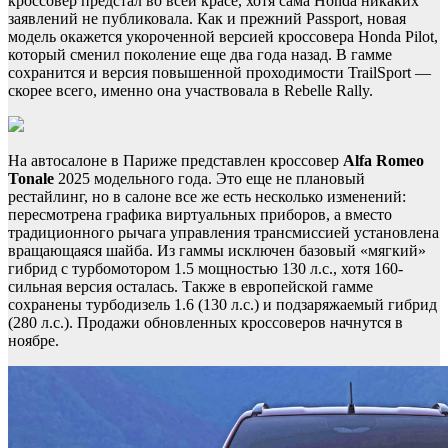
кроссовер предстал во всей красе, хотя сама Honda никаких
заявлений не публиковала. Как и прежний Passport, новая
модель окажется укороченной версией кроссовера Honda Pilot,
который сменил поколение еще два года назад. В гамме
сохранится и версия повышенной проходимости TrailSport —
скорее всего, именно она участвовала в Rebelle Rally.
На автосалоне в Париже представлен кроссовер
Alfa Romeo
Tonale
2025 модельного года. Это еще не плановый
рестайлинг, но в салоне все же есть несколько изменений:
пересмотрена графика виртуальных приборов, а вместо
традиционного рычага управления трансмиссией установлена
вращающаяся шайба. Из гаммы исключен базовый «мягкий»
гибрид с турбомотором 1.5 мощностью 130 л.с., хотя 160-
сильная версия осталась. Также в европейской гамме
сохранены турбодизель 1.6 (130 л.с.) и подзаряжаемый гибрид
(280 л.с.). Продажи обновленных кроссоверов начнутся в
ноябре.