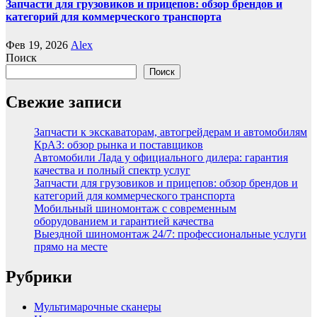
Запчасти для грузовиков и прицепов: обзор брендов и
категорий для коммерческого транспорта
Фев 19, 2026
Alex
Поиск
Поиск
Свежие записи
Запчасти к экскаваторам, автогрейдерам и автомобилям
КрАЗ: обзор рынка и поставщиков
Автомобили Лада у официального дилера: гарантия
качества и полный спектр услуг
Запчасти для грузовиков и прицепов: обзор брендов и
категорий для коммерческого транспорта
Мобильный шиномонтаж с современным
оборудованием и гарантией качества
Выездной шиномонтаж 24/7: профессиональные услуги
прямо на месте
Рубрики
Мультимарочные сканеры