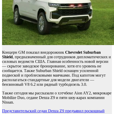
Концерн GM показал внедорожник
Chevrolet
Suburban
Shield
, предназначенный для сотрудников дипломатических и
силовых ведомств США. Главная особенность новой версии
— скрытое заводское бронирование, хотя его уровень не
сообщается. Также Suburban Shield оснащен усиленной
подвеской и проблесковыми маячками. Под капотом могут
располагаться стандартные для модели двигатели —
бензиновый V8 6.2 или рядный турбодизель 3.0.
Также сегодня мы рассказали о хэтчбеке Aion AY2, микрокаре
Mobilize Duo, седане Denza Z9 и пяти шоу-карах компании
Nissan.
Навигация
Представительский седан Denza Z9 предъявил роскошный