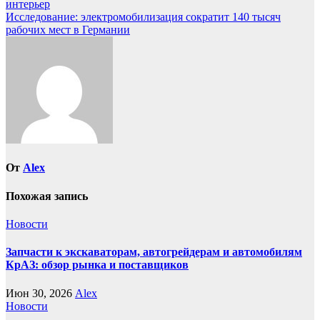
интерьер
по
Исследование: электромобилизация сократит 140 тысяч
записям
рабочих мест в Германии
От
Alex
Похожая запись
Новости
Запчасти к экскаваторам, автогрейдерам и автомобилям
КрАЗ: обзор рынка и поставщиков
Июн 30, 2026
Alex
Новости