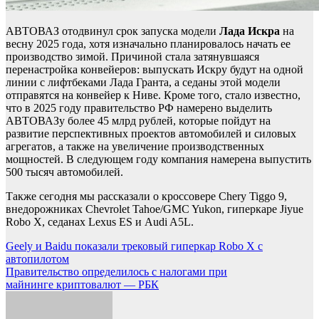
АВТОВАЗ отодвинул срок запуска модели
Лада Искра
на
весну 2025 года, хотя изначально планировалось начать ее
производство зимой. Причиной стала затянувшаяся
перенастройка конвейеров: выпускать Искру будут на одной
линии с лифтбеками Лада Гранта, а седаны этой модели
отправятся на конвейер к Ниве. Кроме того, стало известно,
что в 2025 году правительство РФ намерено выделить
АВТОВАЗу более 45 млрд рублей, которые пойдут на
развитие перспективных проектов автомобилей и силовых
агрегатов, а также на увеличение производственных
мощностей. В следующем году компания намерена выпустить
500 тысяч автомобилей.
Также сегодня мы рассказали о кроссовере Chery Tiggo 9,
внедорожниках Chevrolet Tahoe/GMC Yukon, гиперкаре Jiyue
Robo X, седанах Lexus ES и Audi A5L.
Навигация
Geely и Baidu показали трековый гиперкар Robo X с
автопилотом
по
Правительство определилось с налогами при
записям
майнинге криптовалют — РБК