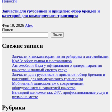
Новости
Запчасти для грузовиков и прицепов: обзор брендов и
категорий для коммерческого транспорта
Фев 19, 2026
Alex
Поиск
Поиск
Свежие записи
Запчасти к экскаваторам, автогрейдерам и автомобилям
КрАЗ: обзор рынка и поставщиков
Автомобили Лада у официального дилера: гарантия
качества и полный спектр услуг
Запчасти для грузовиков и прицепов: обзор брендов и
категорий для коммерческого транспорта
Мобильный шиномонтаж с современным
оборудованием и гарантией качества
Выездной шиномонтаж 24/7: профессиональные услуги
прямо на месте
Рубрики