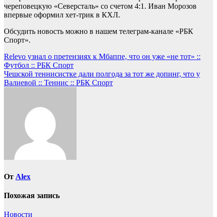
череповецкую «Северсталь» со счетом 4:1. Иван Морозов
впервые оформил хет-трик в КХЛ.
Обсудить новость можно в нашем телеграм-канале «РБК
Спорт».
Навигация
Relevo узнал о претензиях к Мбаппе, что он уже «не тот» ::
Футбол :: РБК Спорт
по
Чешской теннисистке дали полгода за тот же допинг, что у
записям
Валиевой :: Теннис :: РБК Спорт
От
Alex
Похожая запись
Новости