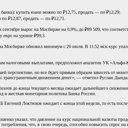
 банка): купить юани можно по ₽12,75, продать — по ₽12,29;
 по ₽12,87, продать — по ₽12,71.
 в сентябре вырос на Мосбирже на 0,9%, до ₽89 509, что соответ
у евро на уровне ₽99,3.
на Мосбирже обновил минимум с 26 июля. В 11:52 мск курс упал 
ерам налоговыми выплатами, предположил аналитик УК «Альфа-
шей перспективе, но все будет прямым образом зависеть от мон
 с трансграничным движением денег», — отметил Руслан Дында
ихеев до конца текущего месяца ожидает дальнейшего снижения
д и жесткая монетарная политика Банка России.
Б Евгений Локтюхов ожидает с конца этой недели, то есть после
енко указал, что давление на курс национальной валюты продо
отребления, что, в свою очередь, способно повысить спрос на