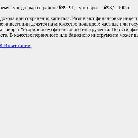
мя курс доллара в районе ₽89–91, курс евро — ₽98,5–100,5.
дохода или сохранения капитала. Различают финансовые инвест
ле инвестиции делятся на множество подвидов: частные или гос
а говорят “вторичного») финансового инструмента. По сути, фь
тв. В качестве первичного или базисного инструмента может вы
РБК Инвестиции