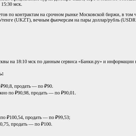
 15:30 мск.
тов по контрактам на срочном рынке Московской биржи, в том ч
лар/тенге (UKZT), вечным фьючерсам на пары доллар/рубль (US
вы на 18:10 мск по данным сервиса «Банки.ру» и информации н
ь:
 ₽90,8, продать — по ₽90.
жно по ₽90,98, продать — по ₽90,01.
 по ₽100,54, продать — по ₽99,53;
00,75, продать — по ₽100.