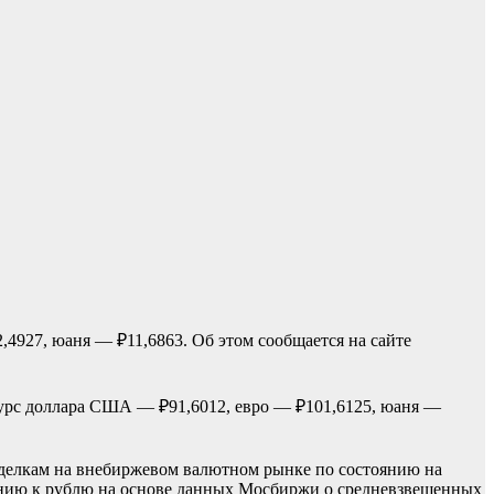
4927, юаня — ₽11,6863. Об этом сообщается на сайте
урс доллара США — ₽91,6012, евро — ₽101,6125, юаня —
 сделкам на внебиржевом валютном рынке по состоянию на
шению к рублю на основе данных Мосбиржи о средневзвешенных