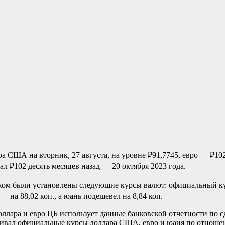
 США на вторник, 27 августа, на уровне ₽91,7745, евро — ₽102,
 ₽102 десять месяцев назад — 20 октября 2023 года.
нком были установлены следующие курсы валют: официальный к
— на 88,02 коп., а юань подешевел на 8,84 коп.
оллара и евро ЦБ использует данные банковской отчетности по
авливал официальные курсы доллара США, евро и юаня по отно