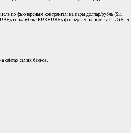
исле по фьючерсным контрактам на пары доллар/рубль (Si),
DRUBF), евро/рубль (EURRUBF), фьючерсам на индекс РТС (RTS
а сайтах самих банков.