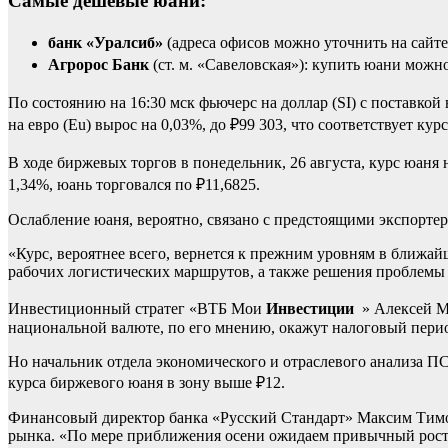
Самые дешевые юани:
банк «Уралсиб»
(адреса офисов можно уточнить на сайте
Агророс Банк
(ст. м. «Савеловская»): купить юани можно
По состоянию на 16:30 мск фьючерс на доллар (SI) с поставкой
на евро (Eu) вырос на 0,03%, до ₽99 303, что соответствует курс
В ходе биржевых торгов в понедельник, 26 августа, курс юаня 
1,34%, юань торговался по ₽11,6825.
Ослабление юаня, вероятно, связано с предстоящими экспорт
«Курс, вероятнее всего, вернется к прежним уровням в ближай
рабочих логистических маршрутов, а также решения проблемы
Инвестиционный стратег «ВТБ Мои
Инвестиции
» Алексей М
национальной валюте, по его мнению, окажут налоговый перио
Но начальник отдела экономического и отраслевого анализа ПС
курса биржевого юаня в зону выше ₽12.
Финансовый директор банка «Русский Стандарт» Максим Тимош
рынка. «По мере приближения осени ожидаем привычный рост п