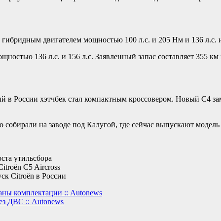
 гибридным двигателем мощностью 100 л.с. и 205 Нм и 136 л.с. 
остью 136 л.с. и 156 л.с. Заявленный запас составляет 355 км 
ый в России хэтчбек стал компактным кроссовером. Новый C4 зам
го собирали на заводе под Калугой, где сейчас выпускают модель 
оста утильсбора
troën C5 Aircross
ск Citroën в России
аны комплектации :: Autonews
ез ДВС :: Autonews