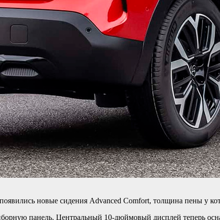
 появились новые сидения Advanced Comfort, толщина пены у ко
иборную панель. Центральный 10-дюймовый дисплей теперь осн