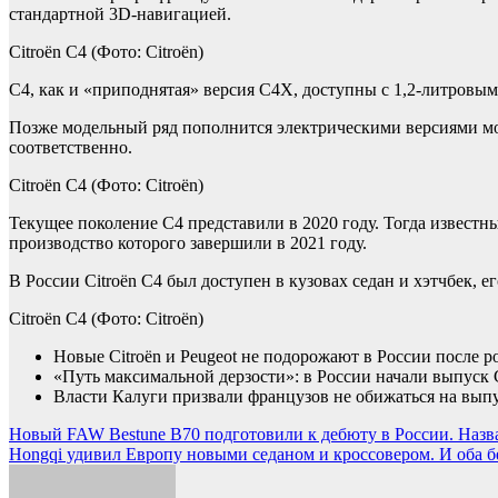
стандартной 3D-навигацией.
Citroën C4
(Фото: Citroën)
C4, как и «приподнятая» версия C4X, доступны с 1,2-литровым
Позже модельный ряд пополнится электрическими версиями мощн
соответственно.
Citroën C4
(Фото: Citroën)
Текущее поколение C4 представили в 2020 году. Тогда известн
производство которого завершили в 2021 году.
В России Citroën C4 был доступен в кузовах седан и хэтчбек, е
Citroën C4
(Фото: Citroën)
Новые Citroën и Peugeot не подорожают в России после р
«Путь максимальной дерзости»: в России начали выпуск Ci
Власти Калуги призвали французов не обижаться на выпу
Навигация
Новый FAW Bestune В70 подготовили к дебюту в России. Назв
Hongqi удивил Европу новыми седаном и кроссовером. И оба б
по