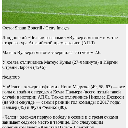
Фото: Shaun Botterill / Getty Images
Лондонский «Челси» разгромил «Вулверхэмптон» в матче
второго тура Английской премьер-лиги (АПЛ).
Матч в Вулверхэмптоне завершился со счетом 2:6.
У хозяев отличились Матеус Кунья (27-я минута) и Йёрген
Странн Ларсен (45+6).
rbc.group
У «Челси» хет-трик оформил Нони Мадуэке (49, 58, 63) — все
голы он забил с передачи Коула Палмера (всего пятый такой
случай в истории АПЛ). Также отличились Николас Джексон
(на 98-й секунде — самый ранний гол команды с 2017 года),
Палмер (45) и Жуан Феликс (80).
«Челси» одержал первую победу в сезоне и с тремя очками
занимает седьмое место в таблице. Его следующим
соперником будет «Кристал Пэлас» 1 сентября.