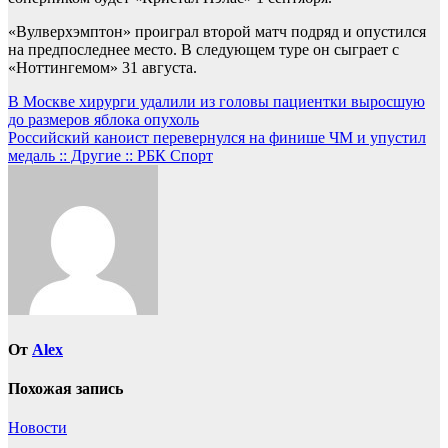
«Вулверхэмптон» проиграл второй матч подряд и опустился
на предпоследнее место. В следующем туре он сыграет с
«Ноттингемом» 31 августа.
Навигация
В Москве хирурги удалили из головы пациентки выросшую
до размеров яблока опухоль
по
Российский каноист перевернулся на финише ЧМ и упустил
записям
медаль :: Другие :: РБК Спорт
От
Alex
Похожая запись
Новости