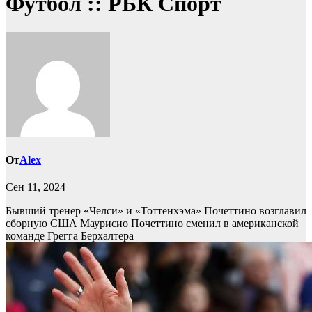
Футбол :: РБК Спорт
От
Alex
Сен 11, 2024
Бывший тренер «Челси» и «Тоттенхэма» Почеттино возглавил
сборную США
Маурисио Почеттино сменил в американской
команде Грегга Берхалтера