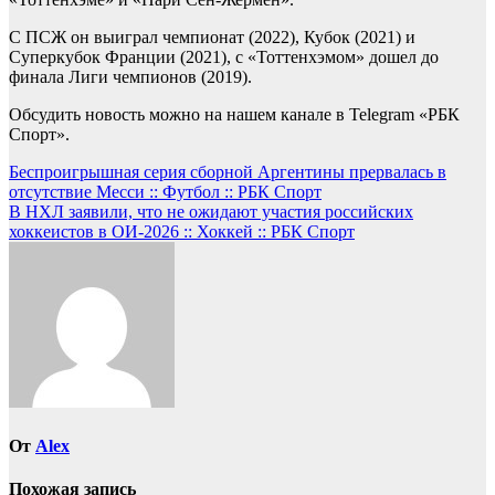
С ПСЖ он выиграл чемпионат (2022), Кубок (2021) и
Суперкубок Франции (2021), с «Тоттенхэмом» дошел до
финала Лиги чемпионов (2019).
Обсудить новость можно на нашем канале в Telegram «РБК
Спорт».
Навигация
Беспроигрышная серия сборной Аргентины прервалась в
отсутствие Месси :: Футбол :: РБК Спорт
по
В НХЛ заявили, что не ожидают участия российских
записям
хоккеистов в ОИ-2026 :: Хоккей :: РБК Спорт
От
Alex
Похожая запись