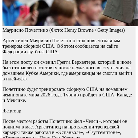
Маурисио Почеттино
(Фото: Henry Browne / Getty Images)
Аргентинец Маурисио Почеттино стал новым главным
тренером сборной США. Об этом сообщается на сайте
Федерации футбола США.
На этом посту он сменил Грегга Берхалтера, который в июле
был отправлен в отставку после неудачного выступления на
домашнем Кубке Америки, где американцы не смогли выйти
в плей-офф.
Почеттино будет тренировать сборную США на домашнем
чемпионате мира 2026 года. Турнир пройдет в США, Канаде
и Мексике.
rbc.group
После местом работы Почеттино был «Челси», который он
покинул в мае. Аргентинец на протяжении тренерской
карьеры также работал в «Эспаньоле», «Саутгемптоне»,
«Тоттенхэме» и «Пари Сен-Жермен».