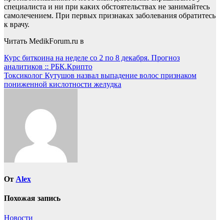
специалиста и ни при каких обстоятельствах не занимайтесь
самолечением. При первых признаках заболевания обратитесь
к врачу.
Читать MedikForum.ru в
Навигация
Курс биткоина на неделе со 2 по 8 декабря. Прогноз
аналитиков :: РБК.Крипто
по
Токсиколог Кутушов назвал выпадение волос признаком
записям
пониженной кислотности желудка
От
Alex
Похожая запись
Новости