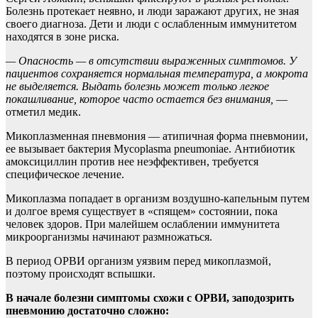
Болезнь протекает неявно, и люди заражают других, не зная
своего диагноза. Дети и люди с ослабленным иммунитетом
находятся в зоне риска.
— Опасность — в отсутствии выраженных симптомов. У
пациентов сохраняется нормальная температура, а мокрота
не выделяется. Выдать болезнь может только легкое
покашливание, которое часто остается без внимания,
—
отметил медик.
Микоплазменная пневмония — атипичная форма пневмонии,
ее вызывает бактерия Mycoplasma pneumoniae. Антибиотик
амоксициллин против нее неэффективен, требуется
специфическое лечение.
Микоплазма попадает в организм воздушно-капельным путем
и долгое время существует в «спящем» состоянии, пока
человек здоров. При малейшем ослаблении иммунитета
микроорганизмы начинают размножаться.
В период ОРВИ организм уязвим перед микоплазмой,
поэтому происходят вспышки.
В начале болезни симптомы схожи с ОРВИ, заподозрить
пневмонию достаточно сложно: