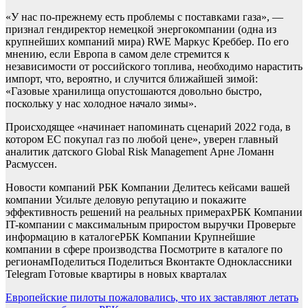
«У нас по-прежнему есть проблемы с поставками газа», —
признал гендиректор немецкой энергокомпании (одна из
крупнейших компаний мира) RWE Маркус Креббер. По его
мнению, если Европа в самом деле стремится к
независимости от российского топлива, необходимо нарастить
импорт, что, вероятно, и случится ближайшей зимой:
«Газовые хранилища опустошаются довольно быстро,
поскольку у нас холодное начало зимы».
Происходящее «начинает напоминать сценарий 2022 года, в
котором ЕС покупал газ по любой цене», уверен главный
аналитик датского Global Risk Management Арне Ломанн
Расмуссен.
Новости компаний РБК Компании Делитесь кейсами вашей
компании Усильте деловую репутацию и покажите
эффективность решений на реальных примерах
РБК Компании
IT-компании с максимальным приростом выручки Проверьте
информацию в каталоге
РБК Компании Крупнейшие
компании в сфере производства Посмотрите в каталоге по
регионам
Поделиться
Поделиться Вконтакте Одноклассники
Telegram
Готовые квартиры в новых кварталах
Навигация
Европейские пилоты пожаловались, что их заставляют летать