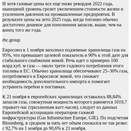
И хотя газовые цены все еще ниже рекордов 2022 года,
нынешний уровень грозит увеличением стоимости жизни и
усилением давления на промышленные предприятия. В
результате цены на лето 2025 года, когда топливо обычно
достаточно дешевое для пополнения запасов, выше, чем на
конец того же года.
rbc.group
Евросоюз к 1 ноября заполнил подземные хранилища газа на
95%, что превышает целевой показатель в 90% к этой дате для
стабильного снабжения зимой. Речь идет о примерно 100
млрд куб. м газа — около трети годового потребления этого
топлива в ЕС. Обычно хранилища обеспечивают 25–30% газа,
потребляемого в Евросоюзе зимой, что снижает
необходимость дополнительного импорта и помогает
устранить перебои в поставках.
К 21 ноября в европейских хранилищах оставалось 88,84%
запасов газа, совокупная мощность которого равняется 1019,7
тераватт-час (триллионам ватт-часов), следует из данных
Европейской ассоциации операторов газовой
инфраструктуры (Gas Infrastructure Europe, GIE). По подсчетам
Bloomberg, в среднем за пять лет объем снижался не так резко:
с 92,7% на 1 ноября до 90,6% к 21 ноября.