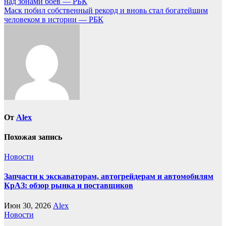
над зонами боев — РБК
по
Маск побил собственный рекорд и вновь стал богатейшим
записям
человеком в истории — РБК
От
Alex
Похожая запись
Новости
Запчасти к экскаваторам, автогрейдерам и автомобилям
КрАЗ: обзор рынка и поставщиков
Июн 30, 2026
Alex
Новости