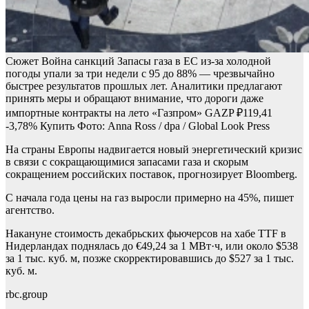
Сюжет Война санкций
Запасы газа в ЕС из-за холодной
погоды упали за три недели с 95 до 88% — чрезвычайно
быстрее результатов прошлых лет. Аналитики предлагают
принять меры и обращают внимание, что дороги даже
импортные контракты на лето
«Газпром»
GAZP
₽119,41
-3,78%
Купить
Фото: Anna Ross / dpa / Global Look Press
На страны Европы надвигается новый энергетический кризис
в связи с сокращающимися запасами газа и скорым
сокращением российских поставок, прогнозирует Bloomberg.
С начала года цены на газ выросли примерно на 45%, пишет
агентство.
Накануне стоимость декабрьских фьючерсов на хабе TTF в
Нидерландах поднялась до €49,24 за 1 МВт·ч, или около $538
за 1 тыс. куб. м, позже скорректировавшись до $527 за 1 тыс.
куб. м.
rbc.group