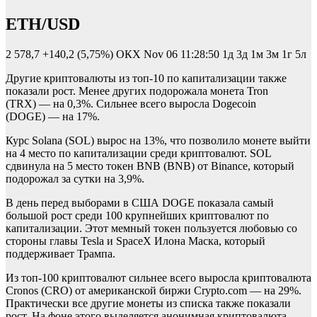
ETH/USD
2 578,7
+140,2 (5,75%)
ОКХ
Nov 06 11:28:50
1д 3д 1м 3м 1г 5л
Другие криптовалюты из топ-10 по капитализации также
показали рост. Менее других подорожала монета Tron
(TRX) — на 0,3%. Сильнее всего выросла Dogecoin
(DOGE) — на 17%.
Курс Solana (SOL) вырос на 13%, что позволило монете выйти
на 4 место по капитализации среди криптовалют. SOL
сдвинула на 5 место токен BNB (BNB) от Binance, который
подорожал за сутки на 3,9%.
В день перед выборами в США DOGE показала самый
большой рост среди 100 крупнейших криптовалют по
капитализации. Этот мемный токен пользуется любовью со
стороны главы Tesla и SpaceX Илона Маска, который
поддерживает Трампа.
Из топ-100 криптовалют сильнее всего выросла криптовалюта
Cronos (CRO) от американской биржи Сrypto.соm — на 29%.
Практически все другие монеты из списка также показали
рост. На фоне этого выделяется анонимная криптовалюта