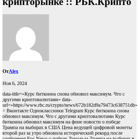
крипторынке :: РБК.Крипто
От
Alex
Ноя 6, 2024
data-title=»Курс биткоина снова обновил максимум. Что с
другими криптовалютами» data-
url=»https://www.rbc.ru/crypto/news/672b182d9a79473c638751db»
> Вконтакте Одноклассники Telegram Курс биткоина снова
обновил максимум. Что с другими криптовалютами Курс
биткоина обновил максимум на фоне новости о победе
Трампа на выборах в США
Цена ведущей цифровой монеты
второй раз за утро обновила исторический рекорд после
сообщения Fox News о победе Дональда Трампа на выборах в