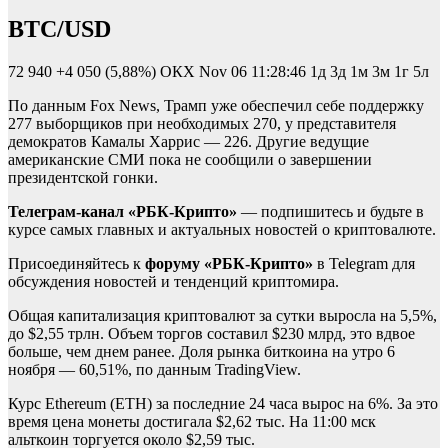
BTC/USD
72 940
+4 050 (5,88%)
ОКХ
Nov 06 11:28:46
1д 3д 1м 3м 1г 5л
По данным Fox News, Трамп уже обеспечил себе поддержку
277 выборщиков при необходимых 270, у представителя
демократов Камалы Харрис — 226. Другие ведущие
американские СМИ пока не сообщили о завершении
президентской гонки.
Телеграм-канал «РБК-Крипто»
— подпишитесь и будьте в
курсе самых главных и актуальных новостей о криптовалюте.
Присоединяйтесь к
форуму «РБК-Крипто»
в Telegram для
обсуждения новостей и тенденций криптомира.
Общая капитализация криптовалют за сутки выросла на 5,5%,
до $2,55 трлн. Объем торгов составил $230 млрд, это вдвое
больше, чем днем ранее. Доля рынка биткоина на утро 6
ноября — 60,51%, по данным TradingView.
Курс Ethereum (ETH) за последние 24 часа вырос на 6%. За это
время цена монеты достигала $2,62 тыс. На 11:00 мск
альткоин торгуется около $2,59 тыс.