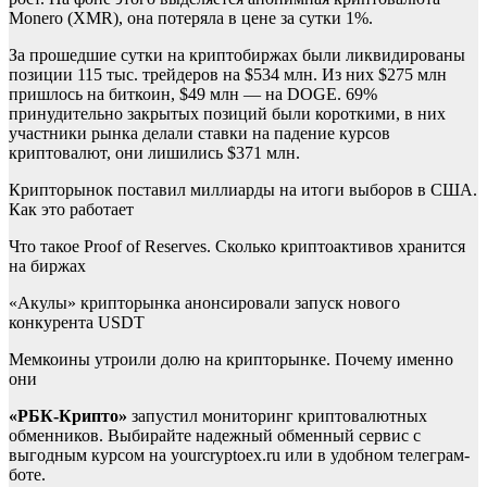
Monero (XMR), она потеряла в цене за сутки 1%.
За прошедшие сутки на криптобиржах были ликвидированы
позиции 115 тыс. трейдеров на $534 млн. Из них $275 млн
пришлось на биткоин, $49 млн — на DOGE. 69%
принудительно закрытых позиций были короткими, в них
участники рынка делали ставки на падение курсов
криптовалют, они лишились $371 млн.
Крипторынок поставил миллиарды на итоги выборов в США.
Как это работает
Что такое Proof of Reserves. Сколько криптоактивов хранится
на биржах
«Акулы» крипторынка анонсировали запуск нового
конкурента USDT
Мемкоины утроили долю на крипторынке. Почему именно
они
«РБК-Крипто»
запустил мониторинг криптовалютных
обменников. Выбирайте надежный обменный сервис с
выгодным курсом на yourcryptoex.ru или в удобном телеграм-
боте.