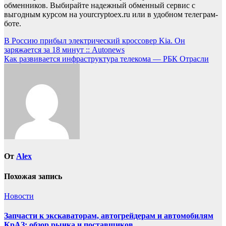
обменников. Выбирайте надежный обменный сервис с
выгодным курсом на yourcryptoex.ru или в удобном телеграм-
боте.
Навигация
В Россию прибыл электрический кроссовер Kia. Он
заряжается за 18 минут :: Autonews
по
Как развивается инфраструктура телекома — РБК Отрасли
записям
От
Alex
Похожая запись
Новости
Запчасти к экскаваторам, автогрейдерам и автомобилям
КрАЗ: обзор рынка и поставщиков