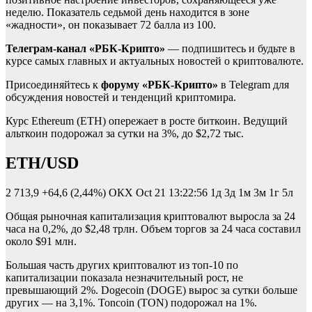
неделю. Показатель седьмой день находится в зоне
«жадности», он показывает 72 балла из 100.
Телеграм-канал «РБК-Крипто»
— подпишитесь и будьте в
курсе самых главных и актуальных новостей о криптовалюте.
Присоединяйтесь к
форуму «РБК-Крипто»
в Telegram для
обсуждения новостей и тенденций криптомира.
Курс Ethereum (ETH) опережает в росте биткоин. Ведущий
альткоин подорожал за сутки на 3%, до $2,72 тыс.
ETH/USD
2 713,9
+64,6 (2,44%)
ОКХ
Oct 21 13:22:56
1д 3д 1м 3м 1г 5л
Общая рыночная капитализация криптовалют выросла за 24
часа на 0,2%, до $2,48 трлн. Объем торгов за 24 часа составил
около $91 млн.
Большая часть других криптовалют из топ-10 по
капитализации показала незначительный рост, не
превышающий 2%. Dogecoin (DOGE) вырос за сутки больше
других — на 3,1%. Toncoin (TON) подорожал на 1%.