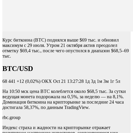
Курс биткоина (BTC) поднялся выше $69 тыс. и обновил
максимум с 29 июля. Утром 21 октября актив преодолел
отметку $69,4 тыс., после чего опустился в диапазон $68,5–69
тыс.
BTC/USD
68 441
+12 (0,02%)
ОКХ
Oct 21 13:27:28
1д 3д 1м 3м 1г 5л
На 10:50 мск цена BTC колеблется около $68,5 тыс. За сутки
ведущая монета подорожала на 0,5%, за неделю — на 8,1%.
Доминация биткоина на крипторынке за последние 24 часа
достигала 58,37%, по данным TradingView.
rbc.group
Индекс страха и жадности на крипторынке отражает
позитивное настроение инвесторов, сохраняющееся уже