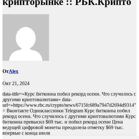
крипторынке :: РБК.Крипто
От
Alex
Окт 21, 2024
data-title=»Курс биткоина побил рекорд осени. Что случилось с
другими криптовалютами» data-
url=»https://www.rbc.ru/crypto/news/6715fc689a7947d2694d9314″
> Вконтакте Одноклассники Telegram Курс биткоина побил
рекорд осени. Что случилось с другими криптовалютами Курс
биткоина превысил $69 тыс. и побил рекорд осени
Цена
ведущей цифровой монеты преодолела отметку $69 тыс.
впервые с конца июля