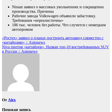
Nissan заявил о массовых увольнениях и сокращении
производства. Причины
Рабочие завода Volkswagen объявили забастовку.
Требования «нереалистичны»
186 тыс. человек без работы. Что случится с немецким
автопромом
Навигация
«Ростех» заявил о планах построить автозавод совместно с
«китайцами» :: Autonews
по
Niva против «китайцев». Назван топ-10 востребованных SUV
записям
в России :: Autonews
От
Alex
Похожая запись